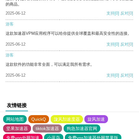
的商品。
2025-06-12
支持
[0]
反对
[0]
游客
这款加速器VPM应用程序可以给你提供全球覆盖和最高安全性的连接。
2025-06-12
支持
[0]
反对
[0]
游客
这款软件的功能非常全面，可以满足我所有需求。
2025-06-12
支持
[0]
反对
[0]
友情链接
网站地图
QuickQ
旋风加速度器
旋风加速
坚果加速器
tiktok加速器
狗急加速器官网
免费vqn外网加速
小蓝鸟
免费vps加速器外网苹果版