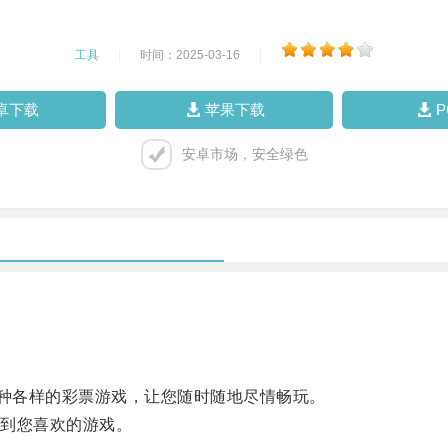
工具
|
时间：2025-03-16
|
卓下载
苹果下载
安卓市场，安全绿色
种各样的彩票游戏，让您随时随地尽情畅玩。
到您喜欢的游戏。