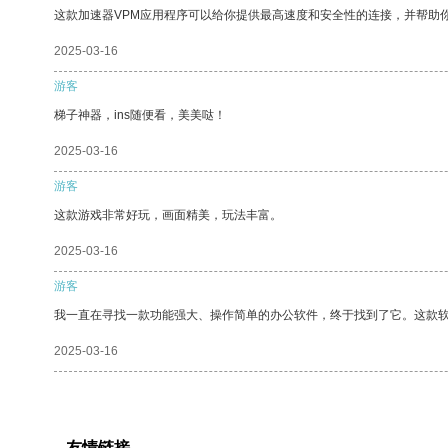
这款加速器VPM应用程序可以给你提供最高速度和安全性的连接，并帮助
2025-03-16
游客
梯子神器，ins随便看，美美哒！
2025-03-16
游客
这款游戏非常好玩，画面精美，玩法丰富。
2025-03-16
游客
我一直在寻找一款功能强大、操作简单的办公软件，终于找到了它。这款
2025-03-16
友情链接