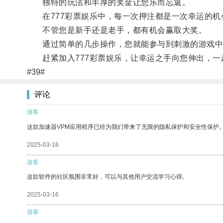
独特的玩法和丰厚的奖金让您乐而忘返。
在777彩票娱乐中，每一次押注都是一次幸运的机
不管您是新手还是老手，都有机会赢取大奖。
通过简单的几步操作，您就能参与到刺激的游戏中
赶紧加入777彩票娱乐，让幸运之手向您伸出，一
#39#
评论
游客
这款加速器VPM应用程序已经为我们带来了无限的隐私保护和安全性保护
2025-03-16
游客
这款软件的社区氛围非常好，可以与其他用户交流学习心得。
2025-03-16
游客