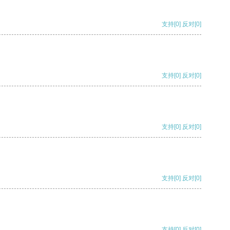
支持
[0]
反对
[0]
支持
[0]
反对
[0]
支持
[0]
反对
[0]
支持
[0]
反对
[0]
支持
[0]
反对
[0]