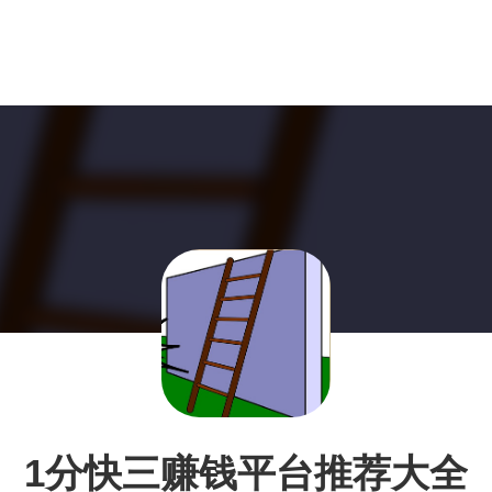
1分快三赚钱平台推荐大全