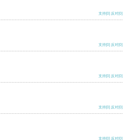
支持
[0]
反对
[0]
支持
[0]
反对
[0]
支持
[0]
反对
[0]
支持
[0]
反对
[0]
支持
[0]
反对
[0]