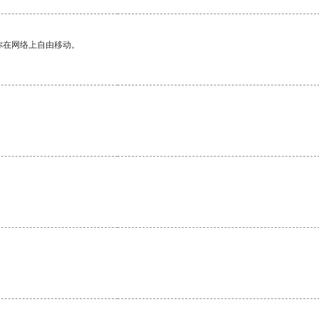
你在网络上自由移动。
。