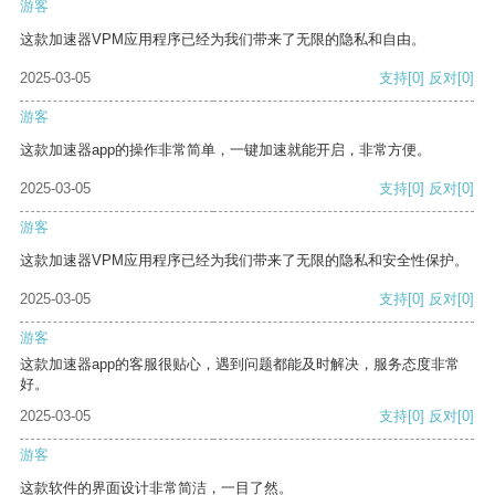
游客
这款加速器VPM应用程序已经为我们带来了无限的隐私和自由。
2025-03-05
支持
[0]
反对
[0]
游客
这款加速器app的操作非常简单，一键加速就能开启，非常方便。
2025-03-05
支持
[0]
反对
[0]
游客
这款加速器VPM应用程序已经为我们带来了无限的隐私和安全性保护。
2025-03-05
支持
[0]
反对
[0]
游客
这款加速器app的客服很贴心，遇到问题都能及时解决，服务态度非常
好。
2025-03-05
支持
[0]
反对
[0]
游客
这款软件的界面设计非常简洁，一目了然。