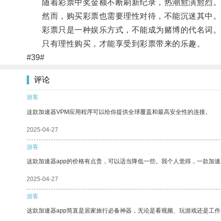
随着彩票中奖金额不断刷新纪录，热潮愈演愈烈
然而，购买彩票也需要理性对待，不能沉迷其中
彩票只是一种娱乐方式，不能成为赌博的代名词
只有理性购买，才能享受到彩票带来的乐趣。
#39#
评论
游客
这款加速器VPM应用程序可以给你提供全球覆盖和最高安全性的连接。
2025-04-27
游客
这款加速器app的价格有点贵，可以适当降低一些。我个人觉得，一款加速
2025-04-27
游客
这款加速器app简直是居家旅行必备神器，无论是看视频、玩游戏还是工