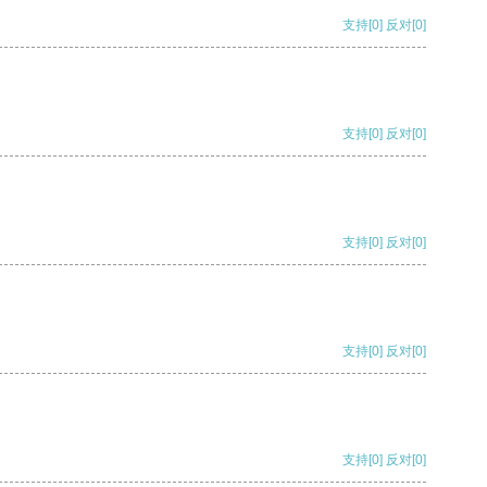
支持
[0]
反对
[0]
支持
[0]
反对
[0]
支持
[0]
反对
[0]
支持
[0]
反对
[0]
支持
[0]
反对
[0]