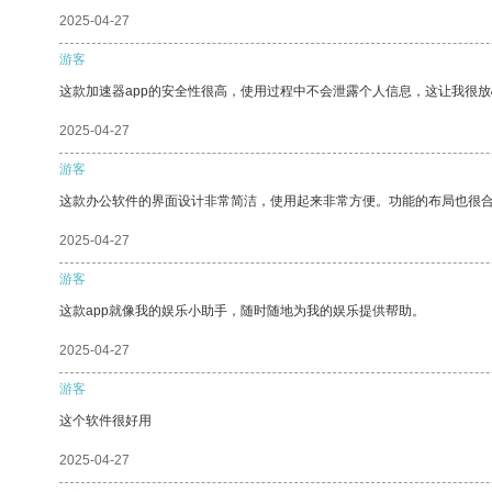
2025-04-27
游客
这款加速器app的安全性很高，使用过程中不会泄露个人信息，这让我很
2025-04-27
游客
这款办公软件的界面设计非常简洁，使用起来非常方便。功能的布局也很
2025-04-27
游客
这款app就像我的娱乐小助手，随时随地为我的娱乐提供帮助。
2025-04-27
游客
这个软件很好用
2025-04-27