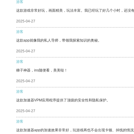
游客
这款游戏非常好玩，画面精美，玩法丰富。我已经玩了好几个小时，还没
2025-04-27
游客
这款app就像我的私人导师，带领我探索知识的奥秘。
2025-04-27
游客
梯子神器，ins随便看，美美哒！
2025-04-27
游客
这款加速器VPM应用程序提供了顶级的安全性和隐私保护。
2025-04-27
游客
这款加速器app的加速效果非常好，玩游戏再也不会出现卡顿、掉线的情况