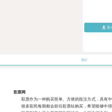
安
简介
彩票网
彩票作为一种购买简单、方便的投注方式，具有中
很多彩民每期都会前往彩票站购买，希望能够中得