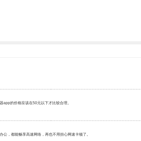
。
。
。
器app的价格应该在50元以下才比较合理。
作办公，都能畅享高速网络，再也不用担心网速卡顿了。