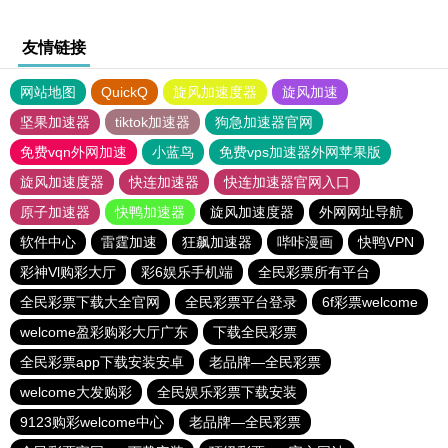
友情链接
网站地图
QuickQ
旋风加速度器
旋风加速
坚果加速器
tiktok加速器
狗急加速器官网
免费vqn外网加速
小蓝鸟
免费vps加速器外网苹果版
旋风加速度器
快连加速器
快连加速器官网入口
原子加速器
快鸭加速器
旋风加速度器
外网网址导航
软件中心
雷霆加速
狂飙加速器
哔咔漫画
快鸭VPN
彩神Vl购彩大厅
彩6娱乐手机端
全民彩票所有平台
全民彩票下载大全官网
全民彩票平台登录
6f彩票welcome
welcome盈彩购彩大厅广东
下载全民彩票
全民彩票app下载安装安卓
老品牌—全民彩票
welcome大发购彩
全民娱乐彩票下载安装
9123购彩welcome中心
老品牌—全民彩票