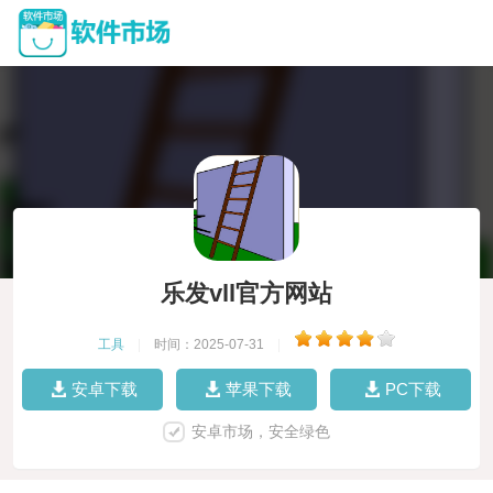
乐发vll官方网站
工具
|
时间：2025-07-31
|
安卓下载
苹果下载
PC下载
安卓市场，安全绿色