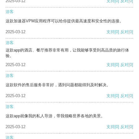
2025-03-12
支持
[0]
反对
[0]
游客
这款加速器VPM应用程序可以给你提供最高速度和安全性的连接。
2025-03-12
支持
[0]
反对
[0]
游客
这款app的酒店、餐厅推荐非常有用，让我能够享受到高品质的旅行体
验。
2025-03-12
支持
[0]
反对
[0]
游客
这款软件的售后服务非常好，遇到问题都能得到及时解决。
2025-03-12
支持
[0]
反对
[0]
游客
这款app就像我的私人导游，带我领略世界各地的美景。
2025-03-12
支持
[0]
反对
[0]
游客