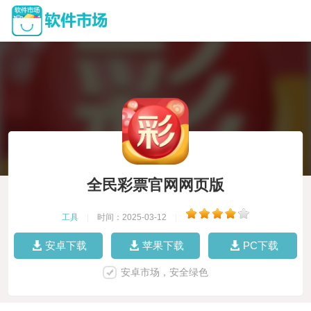
全民彩票官网网页版
工具
|
时间：2025-03-12
|
安卓下载
苹果下载
PC下载
安卓市场，安全绿色