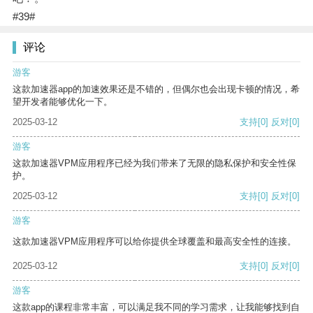
#39#
评论
游客
这款加速器app的加速效果还是不错的，但偶尔也会出现卡顿的情况，希
望开发者能够优化一下。
2025-03-12
支持
[0]
反对
[0]
游客
这款加速器VPM应用程序已经为我们带来了无限的隐私保护和安全性保
护。
2025-03-12
支持
[0]
反对
[0]
游客
这款加速器VPM应用程序可以给你提供全球覆盖和最高安全性的连接。
2025-03-12
支持
[0]
反对
[0]
游客
这款app的课程非常丰富，可以满足我不同的学习需求，让我能够找到自