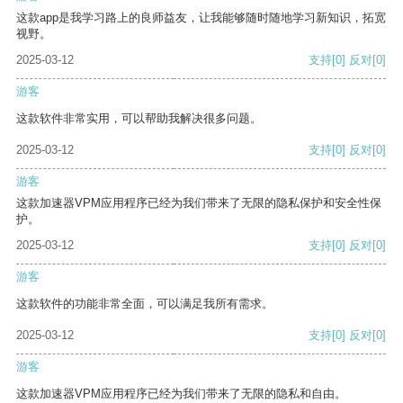
这款app是我学习路上的良师益友，让我能够随时随地学习新知识，拓宽
视野。
2025-03-12
支持
[0]
反对
[0]
游客
这款软件非常实用，可以帮助我解决很多问题。
2025-03-12
支持
[0]
反对
[0]
游客
这款加速器VPM应用程序已经为我们带来了无限的隐私保护和安全性保
护。
2025-03-12
支持
[0]
反对
[0]
游客
这款软件的功能非常全面，可以满足我所有需求。
2025-03-12
支持
[0]
反对
[0]
游客
这款加速器VPM应用程序已经为我们带来了无限的隐私和自由。