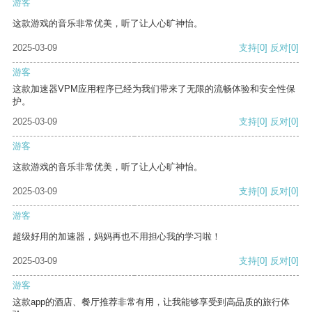
游客
这款游戏的音乐非常优美，听了让人心旷神怡。
2025-03-09
支持
[0]
反对
[0]
游客
这款加速器VPM应用程序已经为我们带来了无限的流畅体验和安全性保
护。
2025-03-09
支持
[0]
反对
[0]
游客
这款游戏的音乐非常优美，听了让人心旷神怡。
2025-03-09
支持
[0]
反对
[0]
游客
超级好用的加速器，妈妈再也不用担心我的学习啦！
2025-03-09
支持
[0]
反对
[0]
游客
这款app的酒店、餐厅推荐非常有用，让我能够享受到高品质的旅行体