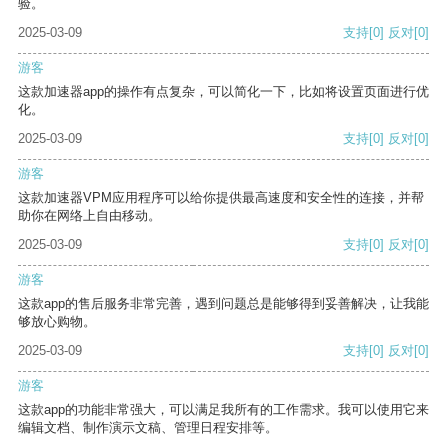
验。
2025-03-09
支持
[0]
反对
[0]
游客
这款加速器app的操作有点复杂，可以简化一下，比如将设置页面进行优
化。
2025-03-09
支持
[0]
反对
[0]
游客
这款加速器VPM应用程序可以给你提供最高速度和安全性的连接，并帮
助你在网络上自由移动。
2025-03-09
支持
[0]
反对
[0]
游客
这款app的售后服务非常完善，遇到问题总是能够得到妥善解决，让我能
够放心购物。
2025-03-09
支持
[0]
反对
[0]
游客
这款app的功能非常强大，可以满足我所有的工作需求。我可以使用它来
编辑文档、制作演示文稿、管理日程安排等。