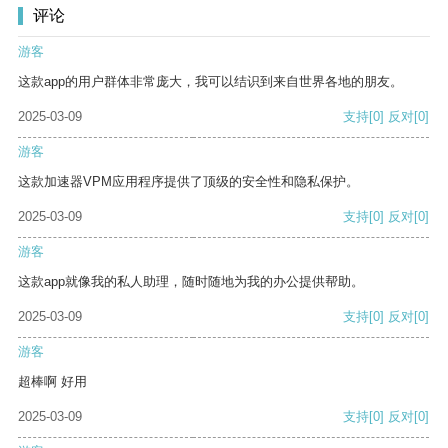
评论
游客
这款app的用户群体非常庞大，我可以结识到来自世界各地的朋友。
2025-03-09
支持
[0]
反对
[0]
游客
这款加速器VPM应用程序提供了顶级的安全性和隐私保护。
2025-03-09
支持
[0]
反对
[0]
游客
这款app就像我的私人助理，随时随地为我的办公提供帮助。
2025-03-09
支持
[0]
反对
[0]
游客
超棒啊 好用
2025-03-09
支持
[0]
反对
[0]