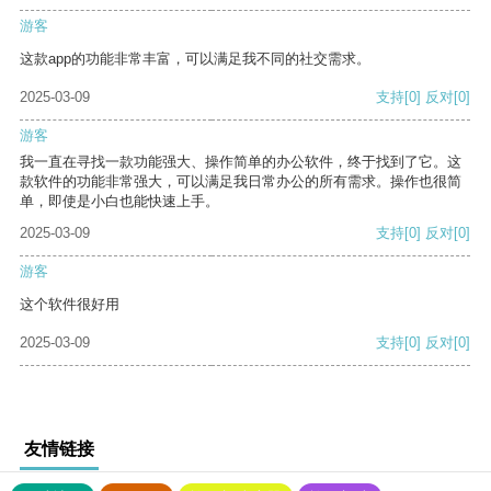
游客
这款app的功能非常丰富，可以满足我不同的社交需求。
2025-03-09
支持
[0]
反对
[0]
游客
我一直在寻找一款功能强大、操作简单的办公软件，终于找到了它。这
款软件的功能非常强大，可以满足我日常办公的所有需求。操作也很简
单，即使是小白也能快速上手。
2025-03-09
支持
[0]
反对
[0]
游客
这个软件很好用
2025-03-09
支持
[0]
反对
[0]
友情链接