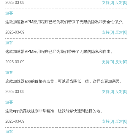
2025-03-09
支持
[0]
反对
[0]
游客
这款加速器VPM应用程序已经为我们带来了无限的隐私和安全性保护。
2025-03-09
支持
[0]
反对
[0]
游客
这款加速器VPM应用程序已经为我们带来了无限的隐私和自由。
2025-03-09
支持
[0]
反对
[0]
游客
这款加速器app的价格有点贵，可以适当降低一些，这样会更加亲民。
2025-03-09
支持
[0]
反对
[0]
游客
这款app的路线规划非常精准，让我能够快速到达目的地。
2025-03-09
支持
[0]
反对
[0]
游客