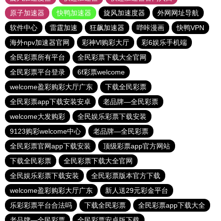
原子加速器
快鸭加速器
旋风加速度器
外网网址导航
软件中心
雷霆加速
狂飙加速器
哔咔漫画
快鸭VPN
海外npv加速器官网
彩神Vl购彩大厅
彩6娱乐手机端
全民彩票所有平台
全民彩票下载大全官网
全民彩票平台登录
6f彩票welcome
welcome盈彩购彩大厅广东
下载全民彩票
全民彩票app下载安装安卓
老品牌—全民彩票
welcome大发购彩
全民娱乐彩票下载安装
9123购彩welcome中心
老品牌—全民彩票
全民彩票官网app下载安装
顶级彩票app官方网站
下载全民彩票
全民彩票下载大全官网
全民娱乐彩票下载安装
全民彩票版本官方下载
welcome盈彩购彩大厅广东
新人送29元彩金平台
乐彩彩票平台合法吗
下载全民彩票
全民彩票app下载大全
老品牌—全民彩票
全民彩票安卓版下载