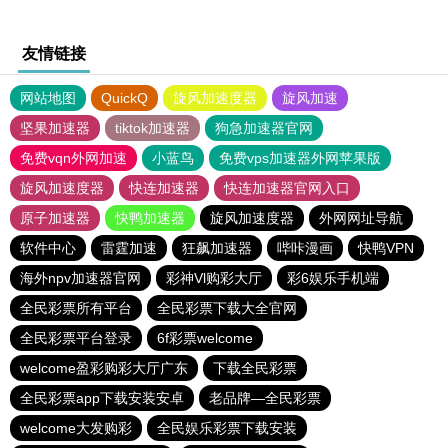
友情链接
网站地图
QuickQ
旋风加速度器
旋风加速
坚果加速器
tiktok加速器
狗急加速器官网
免费vqn外网加速
小蓝鸟
免费vps加速器外网苹果版
旋风加速度器
快连加速器
快连加速器官网入口
原子加速器
快鸭加速器
旋风加速度器
外网网址导航
软件中心
雷霆加速
狂飙加速器
哔咔漫画
快鸭VPN
海外npv加速器官网
彩神Vl购彩大厅
彩6娱乐手机端
全民彩票所有平台
全民彩票下载大全官网
全民彩票平台登录
6f彩票welcome
welcome盈彩购彩大厅广东
下载全民彩票
全民彩票app下载安装安卓
老品牌—全民彩票
welcome大发购彩
全民娱乐彩票下载安装