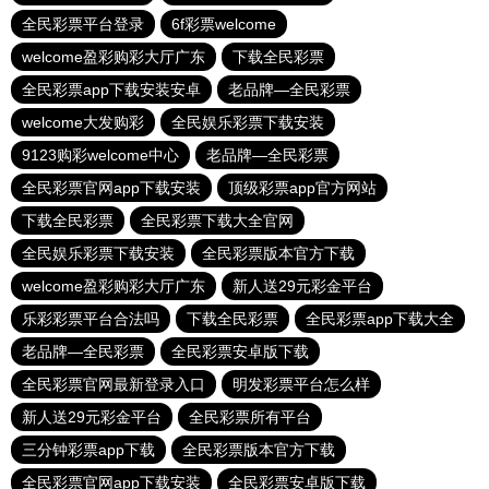
全民彩票平台登录
6f彩票welcome
welcome盈彩购彩大厅广东
下载全民彩票
全民彩票app下载安装安卓
老品牌—全民彩票
welcome大发购彩
全民娱乐彩票下载安装
9123购彩welcome中心
老品牌—全民彩票
全民彩票官网app下载安装
顶级彩票app官方网站
下载全民彩票
全民彩票下载大全官网
全民娱乐彩票下载安装
全民彩票版本官方下载
welcome盈彩购彩大厅广东
新人送29元彩金平台
乐彩彩票平台合法吗
下载全民彩票
全民彩票app下载大全
老品牌—全民彩票
全民彩票安卓版下载
全民彩票官网最新登录入口
明发彩票平台怎么样
新人送29元彩金平台
全民彩票所有平台
三分钟彩票app下载
全民彩票版本官方下载
全民彩票官网app下载安装
全民彩票安卓版下载