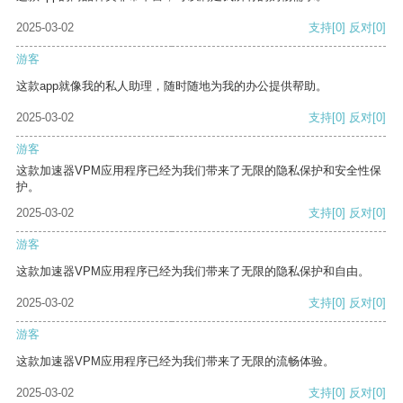
2025-03-02
支持
[0]
反对
[0]
游客
这款app就像我的私人助理，随时随地为我的办公提供帮助。
2025-03-02
支持
[0]
反对
[0]
游客
这款加速器VPM应用程序已经为我们带来了无限的隐私保护和安全性保
护。
2025-03-02
支持
[0]
反对
[0]
游客
这款加速器VPM应用程序已经为我们带来了无限的隐私保护和自由。
2025-03-02
支持
[0]
反对
[0]
游客
这款加速器VPM应用程序已经为我们带来了无限的流畅体验。
2025-03-02
支持
[0]
反对
[0]