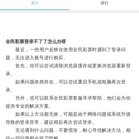
简介
排行
全民彩票登录不了了怎么办呀
最近，一些用户反映在使用全民彩票时遇到了登录问
题，无法进入账号进行购买。
首先，你可以尝试清除浏览器缓存或更换浏览器重新登
录。
如果问题依然存在，可以尝试重启手机或电脑再次登
录。
另外，也可以联系全民彩票客服寻求帮助，他们会为你
提供专业的解决方案。
如果以上方法都无效，可能是由于网络问题或系统升级
导致的登录异常，建议稍后再次尝试登录。
无论遇到什么问题，不要慌张，耐心寻找解决方法，相
信一切问题都会迎刃而解。