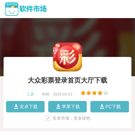
大众彩票登录首页大厅下载
工具
|
时间：2025-03-23
|
安卓下载
苹果下载
PC下载
安卓市场，安全绿色