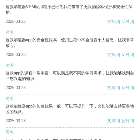
这款加速器VPM应用程序已经为我们带来了无限的隐私保护和安全性保
护。
2025-03-23
支持
[0]
反对
[0]
游客
这款加速器app的安全性很高，使用过程中不会泄露个人信息，让我非常
放心。
2025-03-23
支持
[0]
反对
[0]
游客
这款app的课程非常丰富，可以满足我不同的学习需求，让我能够找到自
己感兴趣的知识。
2025-03-23
支持
[0]
反对
[0]
游客
这款加速器app的加速效果一般，可以再提升一下，比如能够支持更多地
区的线路。
2025-03-23
支持
[0]
反对
[0]
游客