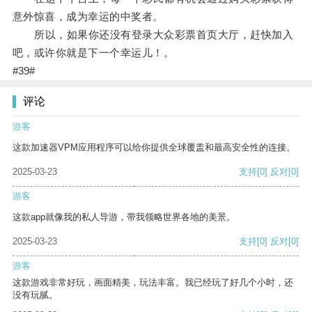
意外惊喜，成为幸运的中奖者。
所以，如果你还没有登录大众彩票首页大厅，赶快加入
吧，或许你就是下一个幸运儿！。
#39#
评论
游客
这款加速器VPM应用程序可以给你提供全球覆盖和最高安全性的连接。
2025-03-23
支持
[0]
反对
[0]
游客
这款app就像我的私人导游，带我领略世界各地的美景。
2025-03-23
支持
[0]
反对
[0]
游客
这款游戏非常好玩，画面精美，玩法丰富。我已经玩了好几个小时，还
没有玩腻。