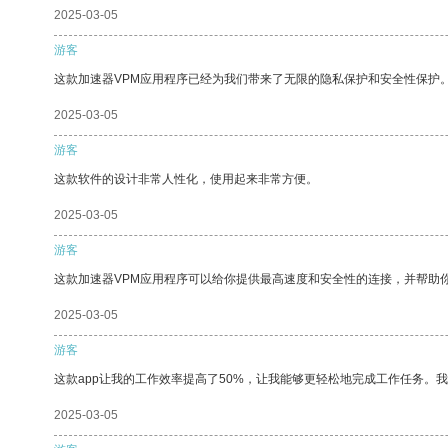
2025-03-05
游客
这款加速器VPM应用程序已经为我们带来了无限的隐私保护和安全性保护
2025-03-05
游客
这款软件的设计非常人性化，使用起来非常方便。
2025-03-05
游客
这款加速器VPM应用程序可以给你提供最高速度和安全性的连接，并帮助
2025-03-05
游客
这款app让我的工作效率提高了50%，让我能够更轻松地完成工作任务。
2025-03-05