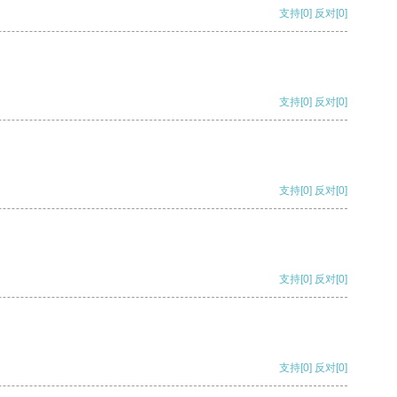
支持
[0]
反对
[0]
支持
[0]
反对
[0]
支持
[0]
反对
[0]
支持
[0]
反对
[0]
支持
[0]
反对
[0]