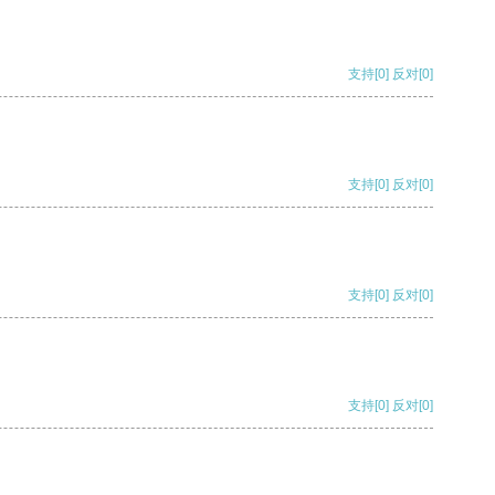
支持
[0]
反对
[0]
支持
[0]
反对
[0]
支持
[0]
反对
[0]
支持
[0]
反对
[0]