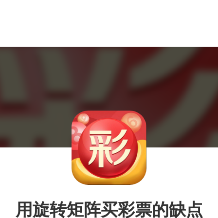
用旋转矩阵买彩票的缺点