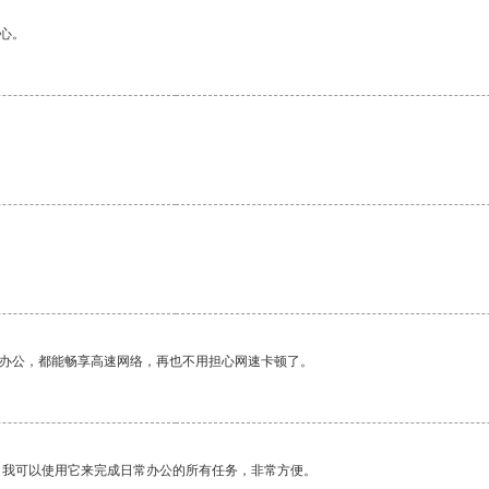
心。
。
作办公，都能畅享高速网络，再也不用担心网速卡顿了。
。我可以使用它来完成日常办公的所有任务，非常方便。