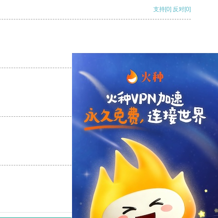
支持
[0]
反对
[0]
支持
[0]
反对
[0]
支持
[0]
反对
[0]
支持
[0]
反对
[0]