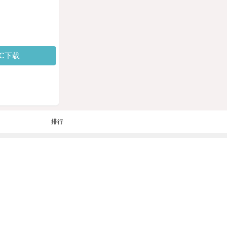
PC下载
排行