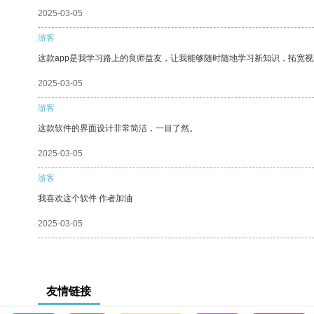
2025-03-05
游客
这款app是我学习路上的良师益友，让我能够随时随地学习新知识，拓宽视
2025-03-05
游客
这款软件的界面设计非常简洁，一目了然。
2025-03-05
游客
我喜欢这个软件 作者加油
2025-03-05
友情链接