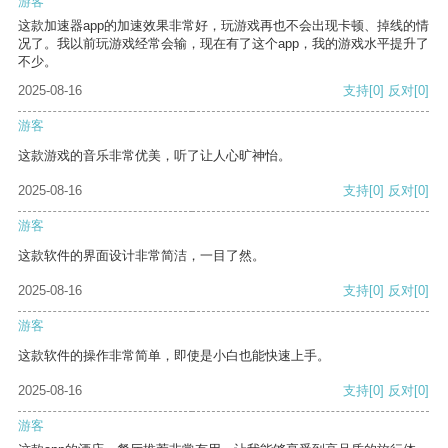
游客
这款加速器app的加速效果非常好，玩游戏再也不会出现卡顿、掉线的情
况了。我以前玩游戏经常会输，现在有了这个app，我的游戏水平提升了
不少。
2025-08-16
支持
[0]
反对
[0]
游客
这款游戏的音乐非常优美，听了让人心旷神怡。
2025-08-16
支持
[0]
反对
[0]
游客
这款软件的界面设计非常简洁，一目了然。
2025-08-16
支持
[0]
反对
[0]
游客
这款软件的操作非常简单，即使是小白也能快速上手。
2025-08-16
支持
[0]
反对
[0]
游客