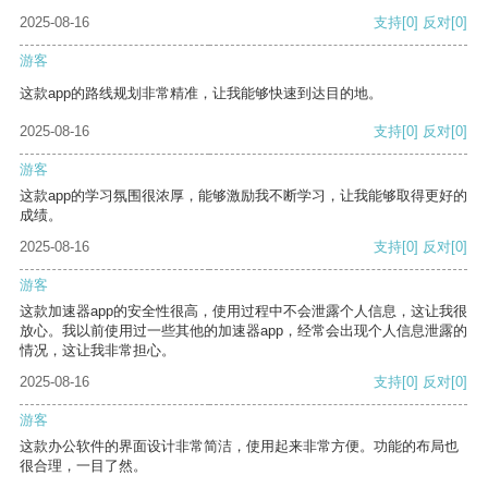
2025-08-16
支持
[0]
反对
[0]
游客
这款app的路线规划非常精准，让我能够快速到达目的地。
2025-08-16
支持
[0]
反对
[0]
游客
这款app的学习氛围很浓厚，能够激励我不断学习，让我能够取得更好的
成绩。
2025-08-16
支持
[0]
反对
[0]
游客
这款加速器app的安全性很高，使用过程中不会泄露个人信息，这让我很
放心。我以前使用过一些其他的加速器app，经常会出现个人信息泄露的
情况，这让我非常担心。
2025-08-16
支持
[0]
反对
[0]
游客
这款办公软件的界面设计非常简洁，使用起来非常方便。功能的布局也
很合理，一目了然。