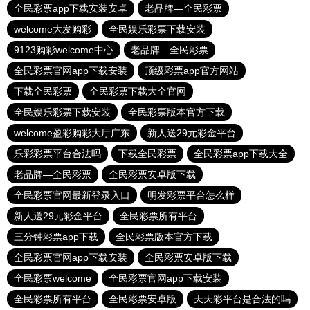
全民彩票app下载安装安卓
老品牌—全民彩票
welcome大发购彩
全民娱乐彩票下载安装
9123购彩welcome中心
老品牌—全民彩票
全民彩票官网app下载安装
顶级彩票app官方网站
下载全民彩票
全民彩票下载大全官网
全民娱乐彩票下载安装
全民彩票版本官方下载
welcome盈彩购彩大厅广东
新人送29元彩金平台
乐彩彩票平台合法吗
下载全民彩票
全民彩票app下载大全
老品牌—全民彩票
全民彩票安卓版下载
全民彩票官网最新登录入口
明发彩票平台怎么样
新人送29元彩金平台
全民彩票所有平台
三分钟彩票app下载
全民彩票版本官方下载
全民彩票官网app下载安装
全民彩票安卓版下载
全民彩票welcome
全民彩票官网app下载安装
全民彩票所有平台
全民彩票安卓版
天天彩平台是合法的吗