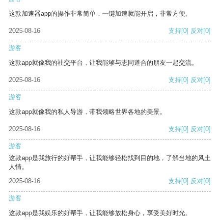
这款加速器app的操作非常简单，一键加速就能开启，非常方便。
2025-08-16
支持
[0]
反对
[0]
游客
这款app就像我的社交平台，让我能够与志同道合的朋友一起交流。
2025-08-16
支持
[0]
反对
[0]
游客
这款app就像我的私人导游，带我领略世界各地的美景。
2025-08-16
支持
[0]
反对
[0]
游客
这款app是我旅行的好帮手，让我能够轻松找到目的地，了解当地的风土
人情。
2025-08-16
支持
[0]
反对
[0]
游客
这款app是我娱乐的好帮手，让我能够放松身心，享受美好时光。