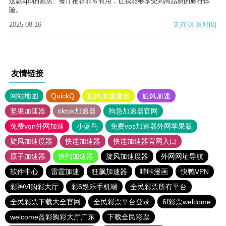
这款app的酒店、餐厅推荐非常有用，让我能够享受到高品质的旅行体
验。
2025-08-16
支持
[0]
反对
[0]
友情链接
网站地图
QuickQ
旋风加速度器
旋风加速
坚果加速器
tiktok加速器
狗急加速器官网
免费vqn外网加速
小蓝鸟
免费vps加速器外网苹果版
旋风加速度器
快连加速器
快连加速器官网入口
原子加速器
快鸭加速器
旋风加速度器
外网网址导航
软件中心
雷霆加速
狂飙加速器
哔咔漫画
快鸭VPN
彩神Vl购彩大厅
彩6娱乐手机端
全民彩票所有平台
全民彩票下载大全官网
全民彩票平台登录
6f彩票welcome
welcome盈彩购彩大厅广东
下载全民彩票