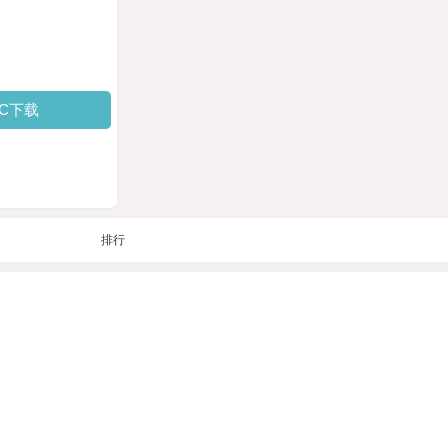
PC下载
排行