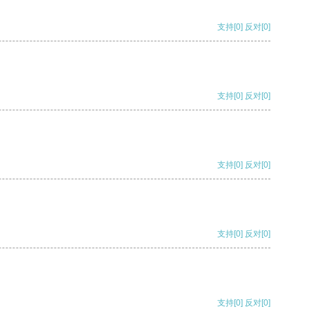
支持
[0]
反对
[0]
支持
[0]
反对
[0]
支持
[0]
反对
[0]
支持
[0]
反对
[0]
支持
[0]
反对
[0]