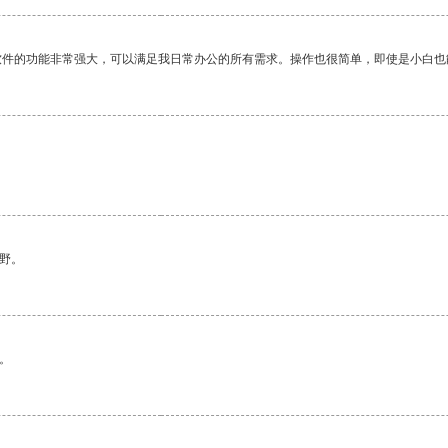
软件的功能非常强大，可以满足我日常办公的所有需求。操作也很简单，即使是小白也
。
野。
。