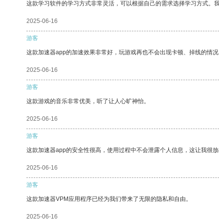
这款学习软件的学习方式非常灵活，可以根据自己的需求选择学习方式。
2025-06-16
游客
这款加速器app的加速效果非常好，玩游戏再也不会出现卡顿、掉线的情况
2025-06-16
游客
这款游戏的音乐非常优美，听了让人心旷神怡。
2025-06-16
游客
这款加速器app的安全性很高，使用过程中不会泄露个人信息，这让我很
2025-06-16
游客
这款加速器VPM应用程序已经为我们带来了无限的隐私和自由。
2025-06-16