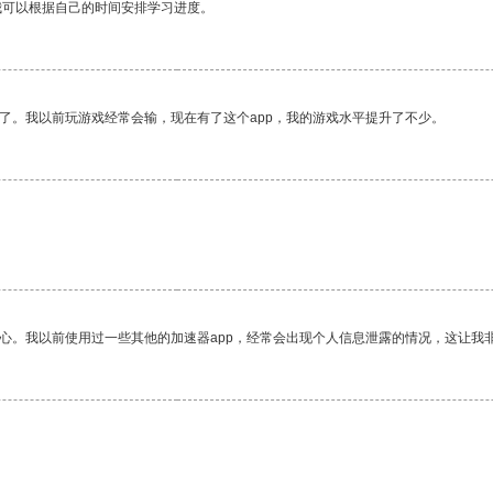
我可以根据自己的时间安排学习进度。
了。我以前玩游戏经常会输，现在有了这个app，我的游戏水平提升了不少。
放心。我以前使用过一些其他的加速器app，经常会出现个人信息泄露的情况，这让我