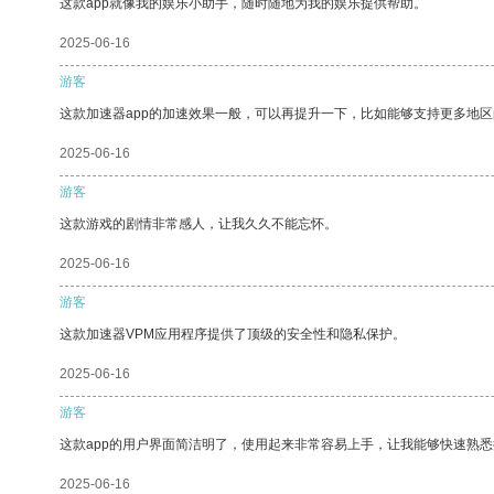
这款app就像我的娱乐小助手，随时随地为我的娱乐提供帮助。
2025-06-16
游客
这款加速器app的加速效果一般，可以再提升一下，比如能够支持更多地
2025-06-16
游客
这款游戏的剧情非常感人，让我久久不能忘怀。
2025-06-16
游客
这款加速器VPM应用程序提供了顶级的安全性和隐私保护。
2025-06-16
游客
这款app的用户界面简洁明了，使用起来非常容易上手，让我能够快速熟悉
2025-06-16