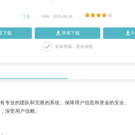
工具
|
时间：2025-06-16
|
卓下载
苹果下载
安卓市场，安全绿色
有专业的团队和完善的系统，保障用户信息和资金的安全。
，深受用户信赖。