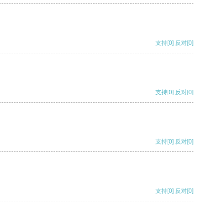
支持
[0]
反对
[0]
支持
[0]
反对
[0]
支持
[0]
反对
[0]
支持
[0]
反对
[0]