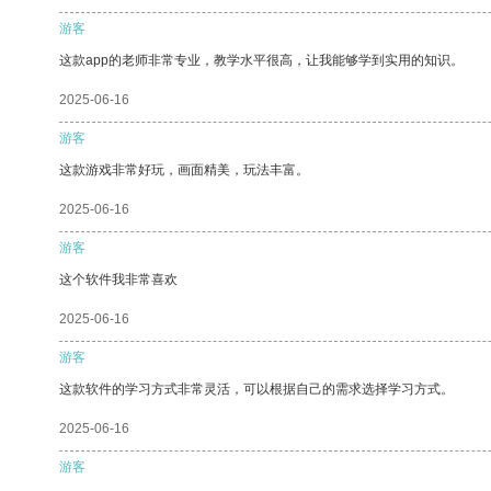
游客
这款app的老师非常专业，教学水平很高，让我能够学到实用的知识。
2025-06-16
游客
这款游戏非常好玩，画面精美，玩法丰富。
2025-06-16
游客
这个软件我非常喜欢
2025-06-16
游客
这款软件的学习方式非常灵活，可以根据自己的需求选择学习方式。
2025-06-16
游客