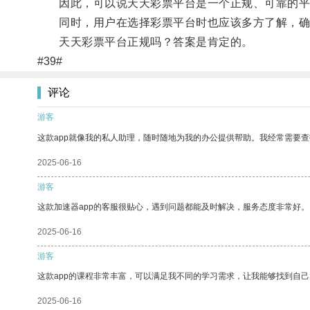
因此，可以说天天彩票平台是一个正规、可靠的平
同时，用户在选择彩票平台时也应该多方了解，确
天天彩票平台正规吗？答案是肯定的。
#39#
评论
游客
这款app就像我的私人助理，随时随地为我的办公提供帮助。我经常需要查
2025-06-16
游客
这款加速器app的客服很贴心，遇到问题都能及时解决，服务态度非常好。
2025-06-16
游客
这款app的课程非常丰富，可以满足我不同的学习需求，让我能够找到自
2025-06-16