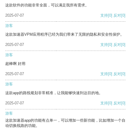
这款软件的功能非常全面，可以满足我所有需求。
2025-07-07
支持
[0]
反对
[0]
游客
这款加速器VPM应用程序已经为我们带来了无限的隐私和安全性保护。
2025-07-07
支持
[0]
反对
[0]
游客
超棒啊 好用
2025-07-07
支持
[0]
反对
[0]
游客
这款app的路线规划非常精准，让我能够快速到达目的地。
2025-07-07
支持
[0]
反对
[0]
游客
这款加速器app的功能有点单一，可以增加一些新功能，比如增加一个自
动切换线路的功能。