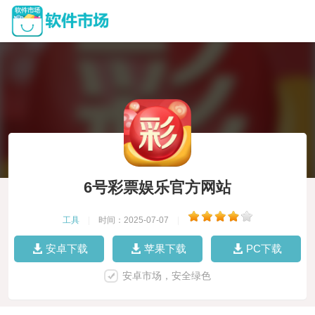
6号彩票娱乐官方网站
工具
|
时间：2025-07-07
|
安卓下载
苹果下载
PC下载
安卓市场，安全绿色