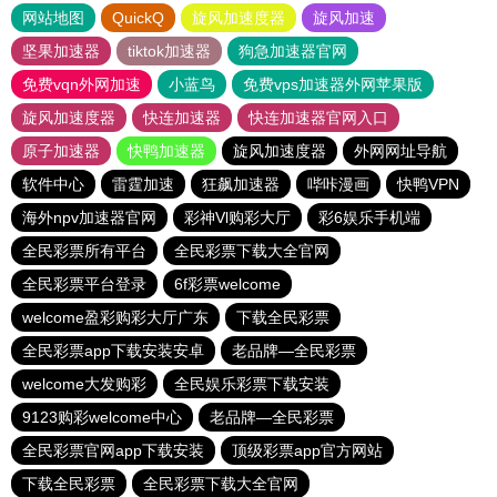
网站地图
QuickQ
旋风加速度器
旋风加速
坚果加速器
tiktok加速器
狗急加速器官网
免费vqn外网加速
小蓝鸟
免费vps加速器外网苹果版
旋风加速度器
快连加速器
快连加速器官网入口
原子加速器
快鸭加速器
旋风加速度器
外网网址导航
软件中心
雷霆加速
狂飙加速器
哔咔漫画
快鸭VPN
海外npv加速器官网
彩神Vl购彩大厅
彩6娱乐手机端
全民彩票所有平台
全民彩票下载大全官网
全民彩票平台登录
6f彩票welcome
welcome盈彩购彩大厅广东
下载全民彩票
全民彩票app下载安装安卓
老品牌—全民彩票
welcome大发购彩
全民娱乐彩票下载安装
9123购彩welcome中心
老品牌—全民彩票
全民彩票官网app下载安装
顶级彩票app官方网站
下载全民彩票
全民彩票下载大全官网