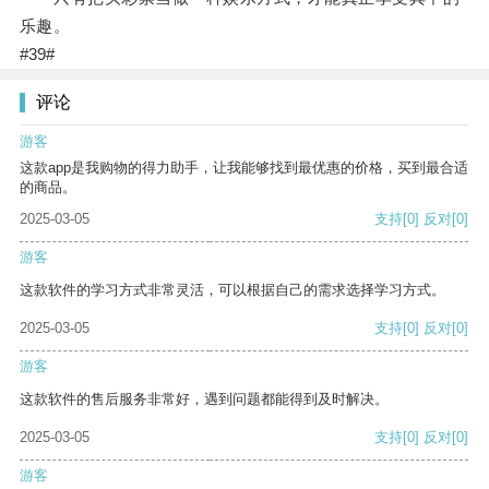
乐趣。
#39#
评论
游客
这款app是我购物的得力助手，让我能够找到最优惠的价格，买到最合适
的商品。
2025-03-05
支持
[0]
反对
[0]
游客
这款软件的学习方式非常灵活，可以根据自己的需求选择学习方式。
2025-03-05
支持
[0]
反对
[0]
游客
这款软件的售后服务非常好，遇到问题都能得到及时解决。
2025-03-05
支持
[0]
反对
[0]
游客