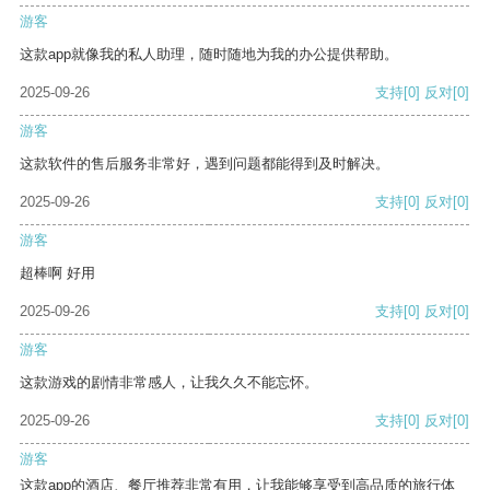
游客
这款app就像我的私人助理，随时随地为我的办公提供帮助。
2025-09-26
支持
[0]
反对
[0]
游客
这款软件的售后服务非常好，遇到问题都能得到及时解决。
2025-09-26
支持
[0]
反对
[0]
游客
超棒啊 好用
2025-09-26
支持
[0]
反对
[0]
游客
这款游戏的剧情非常感人，让我久久不能忘怀。
2025-09-26
支持
[0]
反对
[0]
游客
这款app的酒店、餐厅推荐非常有用，让我能够享受到高品质的旅行体