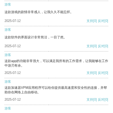
游客
这款游戏的剧情非常感人，让我久久不能忘怀。
2025-07-12
支持
[0]
反对
[0]
游客
这款软件的界面设计非常简洁，一目了然。
2025-07-12
支持
[0]
反对
[0]
游客
这款app的功能非常强大，可以满足我所有的工作需求，让我能够在工作
中游刃有余。
2025-07-12
支持
[0]
反对
[0]
游客
这款加速器VPM应用程序可以给你提供最高速度和安全性的连接，并帮
助你在网络上自由移动。
2025-07-12
支持
[0]
反对
[0]
游客