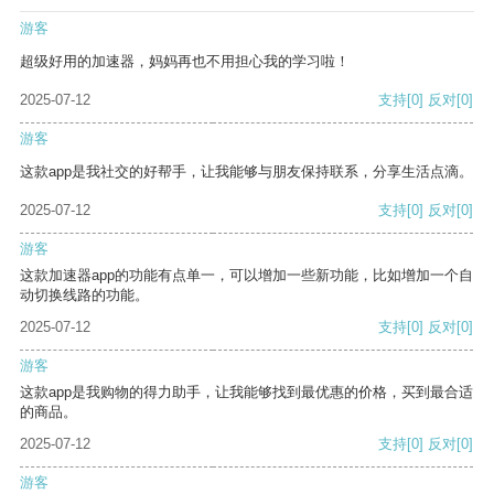
游客
超级好用的加速器，妈妈再也不用担心我的学习啦！
2025-07-12
支持
[0]
反对
[0]
游客
这款app是我社交的好帮手，让我能够与朋友保持联系，分享生活点滴。
2025-07-12
支持
[0]
反对
[0]
游客
这款加速器app的功能有点单一，可以增加一些新功能，比如增加一个自
动切换线路的功能。
2025-07-12
支持
[0]
反对
[0]
游客
这款app是我购物的得力助手，让我能够找到最优惠的价格，买到最合适
的商品。
2025-07-12
支持
[0]
反对
[0]
游客