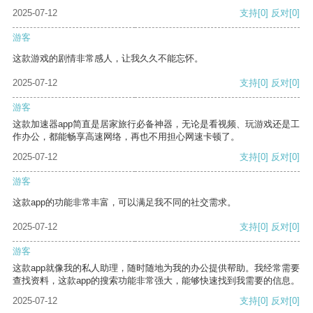
2025-07-12
支持
[0]
反对
[0]
游客
这款游戏的剧情非常感人，让我久久不能忘怀。
2025-07-12
支持
[0]
反对
[0]
游客
这款加速器app简直是居家旅行必备神器，无论是看视频、玩游戏还是工
作办公，都能畅享高速网络，再也不用担心网速卡顿了。
2025-07-12
支持
[0]
反对
[0]
游客
这款app的功能非常丰富，可以满足我不同的社交需求。
2025-07-12
支持
[0]
反对
[0]
游客
这款app就像我的私人助理，随时随地为我的办公提供帮助。我经常需要
查找资料，这款app的搜索功能非常强大，能够快速找到我需要的信息。
2025-07-12
支持
[0]
反对
[0]