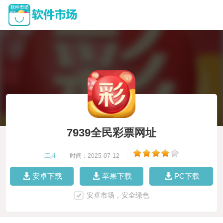
7939全民彩票网址
工具
|
时间：2025-07-12
|
安卓下载
苹果下载
PC下载
安卓市场，安全绿色