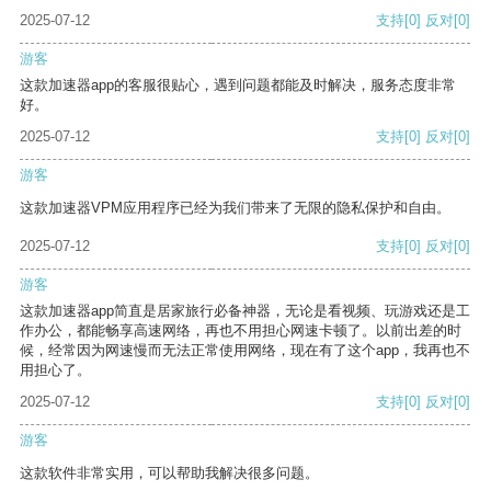
2025-07-12
支持
[0]
反对
[0]
游客
这款加速器app的客服很贴心，遇到问题都能及时解决，服务态度非常
好。
2025-07-12
支持
[0]
反对
[0]
游客
这款加速器VPM应用程序已经为我们带来了无限的隐私保护和自由。
2025-07-12
支持
[0]
反对
[0]
游客
这款加速器app简直是居家旅行必备神器，无论是看视频、玩游戏还是工
作办公，都能畅享高速网络，再也不用担心网速卡顿了。以前出差的时
候，经常因为网速慢而无法正常使用网络，现在有了这个app，我再也不
用担心了。
2025-07-12
支持
[0]
反对
[0]
游客
这款软件非常实用，可以帮助我解决很多问题。