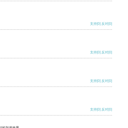
支持
[0]
反对
[0]
支持
[0]
反对
[0]
支持
[0]
反对
[0]
支持
[0]
反对
[0]
好的加速效果。