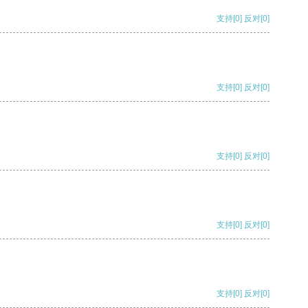
支持
[0]
反对
[0]
支持
[0]
反对
[0]
支持
[0]
反对
[0]
支持
[0]
反对
[0]
支持
[0]
反对
[0]