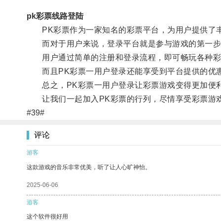
pk彩票线路登陆
PK彩票作为一家知名的彩票平台，为用户提供了丰
而对于用户来说，登录平台就是参与游戏的第一步
用户通过简单的注册和登录流程，即可畅玩各种彩票
而且PK彩票一用户登录还能享受到平台提供的优惠
总之，PK彩票一用户登录让彩票游戏变得更加便利
让我们一起加入PK彩票的行列，尽情享受彩票游
#39#
评论
游客
这款游戏的音乐非常优美，听了让人心旷神怡。
2025-06-06
游客
这个软件很好用