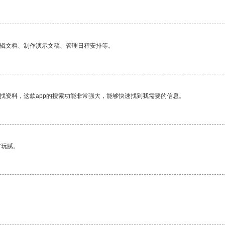
编辑文档、制作演示文稿、管理日程安排等。
找资料，这款app的搜索功能非常强大，能够快速找到我需要的信息。
有玩腻。