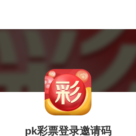
pk彩票登录邀请码