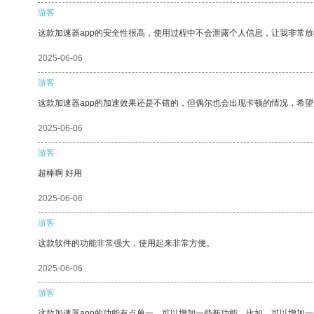
游客
这款加速器app的安全性很高，使用过程中不会泄露个人信息，让我非常放
2025-06-06
游客
这款加速器app的加速效果还是不错的，但偶尔也会出现卡顿的情况，希
2025-06-06
游客
超棒啊 好用
2025-06-06
游客
这款软件的功能非常强大，使用起来非常方便。
2025-06-06
游客
这款加速器app的功能有点单一，可以增加一些新功能。比如，可以增加