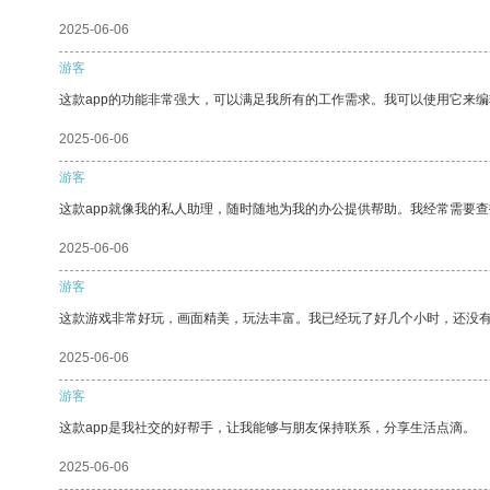
2025-06-06
游客
这款app的功能非常强大，可以满足我所有的工作需求。我可以使用它来
2025-06-06
游客
这款app就像我的私人助理，随时随地为我的办公提供帮助。我经常需要查
2025-06-06
游客
这款游戏非常好玩，画面精美，玩法丰富。我已经玩了好几个小时，还没
2025-06-06
游客
这款app是我社交的好帮手，让我能够与朋友保持联系，分享生活点滴。
2025-06-06