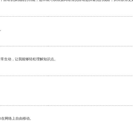
。
非常生动，让我能够轻松理解知识点。
你在网络上自由移动。