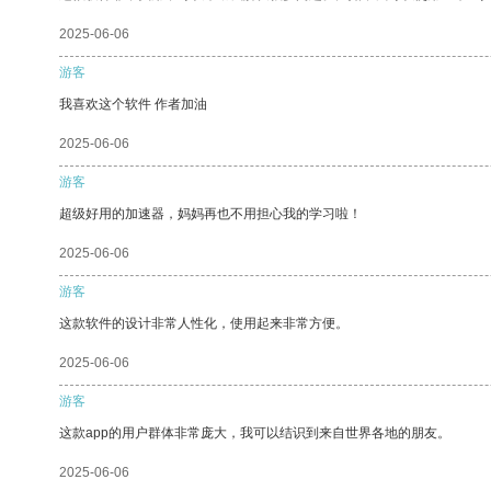
2025-06-06
游客
我喜欢这个软件 作者加油
2025-06-06
游客
超级好用的加速器，妈妈再也不用担心我的学习啦！
2025-06-06
游客
这款软件的设计非常人性化，使用起来非常方便。
2025-06-06
游客
这款app的用户群体非常庞大，我可以结识到来自世界各地的朋友。
2025-06-06