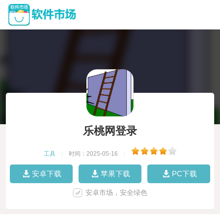
乐桃网登录
工具
|
时间：2025-05-16
|
安卓下载
苹果下载
PC下载
安卓市场，安全绿色