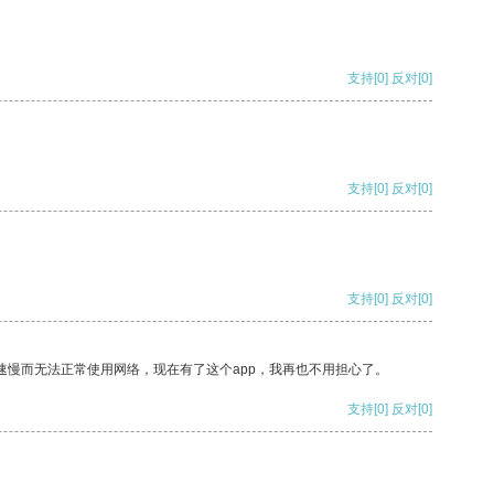
支持
[0]
反对
[0]
支持
[0]
反对
[0]
支持
[0]
反对
[0]
速慢而无法正常使用网络，现在有了这个app，我再也不用担心了。
支持
[0]
反对
[0]