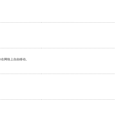
你在网络上自由移动。