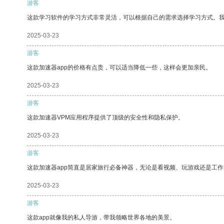
游客
这款学习软件的学习方式非常灵活，可以根据自己的需求选择学习方式。
2025-03-23
游客
这款加速器app的价格有点贵，可以适当降低一些，这样会更加亲民。
2025-03-23
游客
这款加速器VPM应用程序提供了顶级的安全性和隐私保护。
2025-03-23
游客
这款加速器app简直是居家旅行必备神器，无论是看视频、玩游戏还是工
2025-03-23
游客
这款app就像我的私人导游，带我领略世界各地的美景。