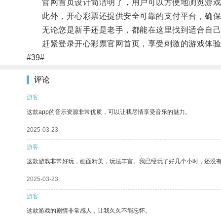
官网首页设计简洁明了，用户可以方便地浏览游戏
此外，开心彩票还提供安全可靠的支付平台，确保
无论您是新手还是老手，都能在这里找到适合自己
赶紧登录开心彩票官网首页，享受刺激的游戏体验
#39#
评论
游客
这款app的音乐资源非常优质，可以让我尽情享受音乐的魅力。
2025-03-23
游客
这款游戏非常好玩，画面精美，玩法丰富。我已经玩了好几个小时，还没
2025-03-23
游客
这款游戏的剧情非常感人，让我久久不能忘怀。