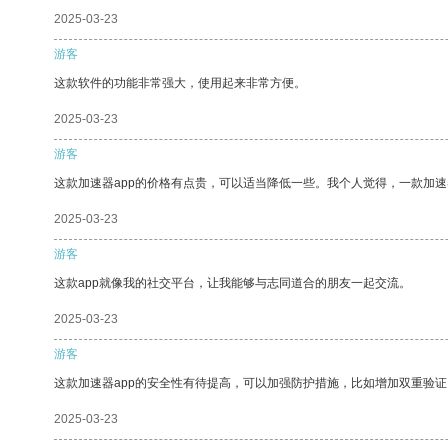
2025-03-23
游客
这款软件的功能非常强大，使用起来非常方便。
2025-03-23
游客
这款加速器app的价格有点贵，可以适当降低一些。我个人觉得，一款加速
2025-03-23
游客
这款app就像我的社交平台，让我能够与志同道合的朋友一起交流。
2025-03-23
游客
这款加速器app的安全性有待提高，可以加强防护措施，比如增加双重验证
2025-03-23