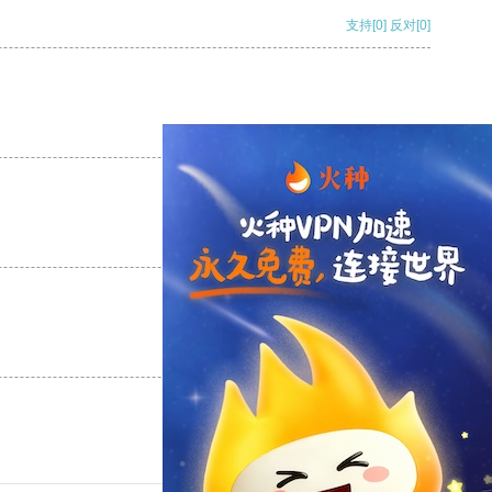
支持
[0]
反对
[0]
支持
[0]
反对
[0]
支持
[0]
反对
[0]
支持
[0]
反对
[0]