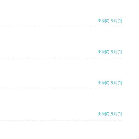
支持
[0]
反对
[0]
支持
[0]
反对
[0]
支持
[0]
反对
[0]
支持
[0]
反对
[0]