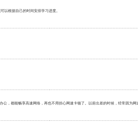
我可以根据自己的时间安排学习进度。
作办公，都能畅享高速网络，再也不用担心网速卡顿了。以前出差的时候，经常因为网