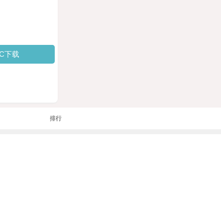
PC下载
排行