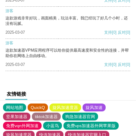
2025-03-07
支持
[0]
反对
[0]
游客
这款游戏非常好玩，画面精美，玩法丰富。我已经玩了好几个小时，还
没有玩腻。
2025-03-07
支持
[0]
反对
[0]
游客
这款加速器VPM应用程序可以给你提供最高速度和安全性的连接，并帮
助你在网络上自由移动。
2025-03-07
支持
[0]
反对
[0]
友情链接
网站地图
QuickQ
旋风加速度器
旋风加速
坚果加速器
tiktok加速器
狗急加速器官网
免费vqn外网加速
小蓝鸟
免费vps加速器外网苹果版
旋风加速度器
快连加速器
快连加速器官网入口