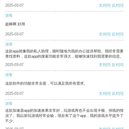
2025-03-07
支持
[0]
反对
[0]
游客
超棒啊 好用
2025-03-07
支持
[0]
反对
[0]
游客
这款app就像我的私人助理，随时随地为我的办公提供帮助。我经常需要
查找资料，这款app的搜索功能非常强大，能够快速找到我需要的信息。
2025-03-07
支持
[0]
反对
[0]
游客
这款软件的功能非常全面，可以满足我所有需求。
2025-03-07
支持
[0]
反对
[0]
游客
这款加速器app的加速效果非常好，玩游戏再也不会出现卡顿、掉线的情
况了。我以前玩游戏经常会输，现在有了这个app，我的游戏水平提升了
不少。