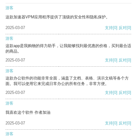
游客
这款加速器VPM应用程序提供了顶级的安全性和隐私保护。
2025-03-07
支持
[0]
反对
[0]
游客
这款app是我购物的得力助手，让我能够找到最优惠的价格，买到最合适
的商品。
2025-03-07
支持
[0]
反对
[0]
游客
这款办公软件的功能非常全面，涵盖了文档、表格、演示文稿等各个方
面。我可以使用它来完成日常办公的所有任务，非常方便。
2025-03-07
支持
[0]
反对
[0]
游客
我喜欢这个软件 作者加油
2025-03-07
支持
[0]
反对
[0]
游客