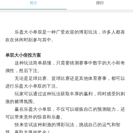
简介
排行
乐盈大小单双是一种广受欢迎的博彩玩法，许多人都喜
欢在休闲时刻参与其中。
单双大小倍投方案
这种玩法简单易懂，只需要猜测赛事中数字的大小和奇
偶性，然后下注。
无论是足球比赛、篮球比赛还是其他体育赛事，都可以
进行乐盈大小单双的下注。
玩家可以通过这种玩法获取丰厚的赢利，同时感受到刺
激的赌博氛围。
赢在乐盈大小单双，不仅可以锻炼自己的预测能力，还
可以带来意外的惊喜和乐趣。
快来尝试这种刺激的博彩玩法，挑战自己的运气和智
慧，赢取丰厚的奖金！。