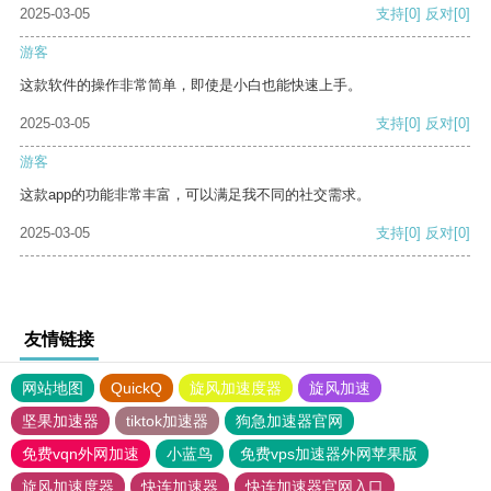
2025-03-05
支持
[0]
反对
[0]
游客
这款软件的操作非常简单，即使是小白也能快速上手。
2025-03-05
支持
[0]
反对
[0]
游客
这款app的功能非常丰富，可以满足我不同的社交需求。
2025-03-05
支持
[0]
反对
[0]
友情链接
网站地图
QuickQ
旋风加速度器
旋风加速
坚果加速器
tiktok加速器
狗急加速器官网
免费vqn外网加速
小蓝鸟
免费vps加速器外网苹果版
旋风加速度器
快连加速器
快连加速器官网入口