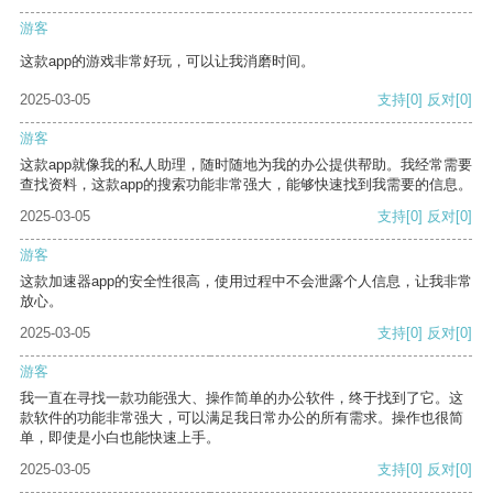
游客
这款app的游戏非常好玩，可以让我消磨时间。
2025-03-05
支持
[0]
反对
[0]
游客
这款app就像我的私人助理，随时随地为我的办公提供帮助。我经常需要
查找资料，这款app的搜索功能非常强大，能够快速找到我需要的信息。
2025-03-05
支持
[0]
反对
[0]
游客
这款加速器app的安全性很高，使用过程中不会泄露个人信息，让我非常
放心。
2025-03-05
支持
[0]
反对
[0]
游客
我一直在寻找一款功能强大、操作简单的办公软件，终于找到了它。这
款软件的功能非常强大，可以满足我日常办公的所有需求。操作也很简
单，即使是小白也能快速上手。
2025-03-05
支持
[0]
反对
[0]