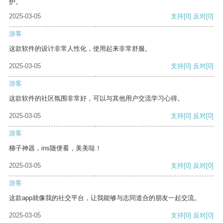
护。
2025-03-05
支持
[0]
反对
[0]
游客
这款软件的设计非常人性化，使用起来非常舒服。
2025-03-05
支持
[0]
反对
[0]
游客
这款软件的社区氛围非常好，可以与其他用户交流学习心得。
2025-03-05
支持
[0]
反对
[0]
游客
梯子神器，ins随便看，美美哒！
2025-03-05
支持
[0]
反对
[0]
游客
这款app就像我的社交平台，让我能够与志同道合的朋友一起交流。
2025-03-05
支持
[0]
反对
[0]