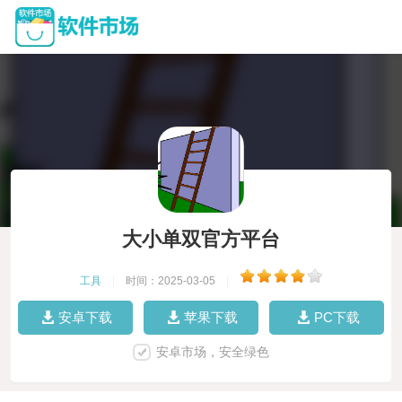
大小单双官方平台
工具
|
时间：2025-03-05
|
安卓下载
苹果下载
PC下载
安卓市场，安全绿色