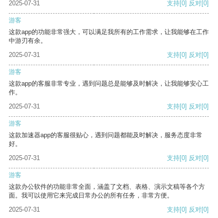
2025-07-31
支持
[0]
反对
[0]
游客
这款app的功能非常强大，可以满足我所有的工作需求，让我能够在工作
中游刃有余。
2025-07-31
支持
[0]
反对
[0]
游客
这款app的客服非常专业，遇到问题总是能够及时解决，让我能够安心工
作。
2025-07-31
支持
[0]
反对
[0]
游客
这款加速器app的客服很贴心，遇到问题都能及时解决，服务态度非常
好。
2025-07-31
支持
[0]
反对
[0]
游客
这款办公软件的功能非常全面，涵盖了文档、表格、演示文稿等各个方
面。我可以使用它来完成日常办公的所有任务，非常方便。
2025-07-31
支持
[0]
反对
[0]