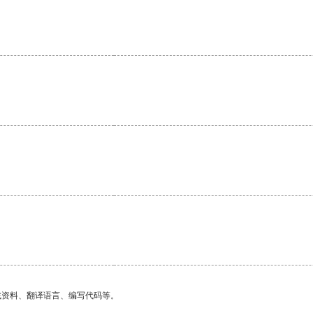
找资料、翻译语言、编写代码等。