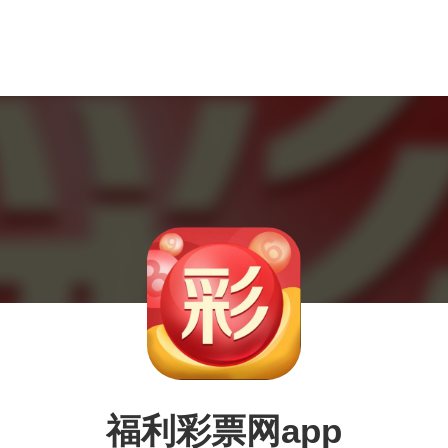
福利彩票网app