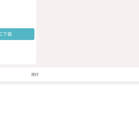
PC下载
排行