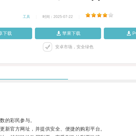
工具
|
时间：2025-07-22
|
卓下载
苹果下载
安卓市场，安全绿色
数的彩民参与。
更新官方网址，并提供安全、便捷的购彩平台。