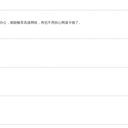
作办公，都能畅享高速网络，再也不用担心网速卡顿了。