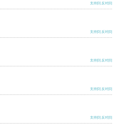
支持
[0]
反对
[0]
支持
[0]
反对
[0]
支持
[0]
反对
[0]
支持
[0]
反对
[0]
支持
[0]
反对
[0]