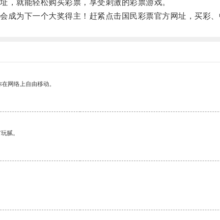
址，就能轻松购买彩票，享受刺激的彩票游戏。
成为下一个大奖得主！赶紧点击国民彩票官方网址，买彩、
你在网络上自由移动。
有玩腻。