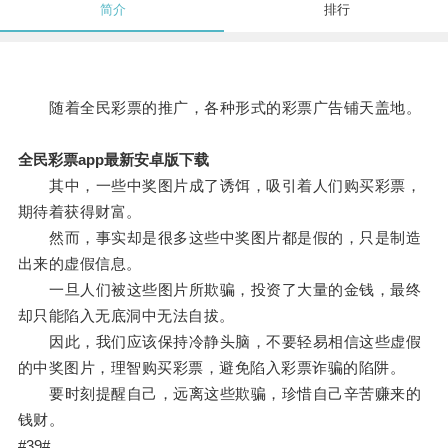
简介
排行
随着全民彩票的推广，各种形式的彩票广告铺天盖地。
全民彩票app最新安卓版下载
其中，一些中奖图片成了诱饵，吸引着人们购买彩票，
期待着获得财富。
然而，事实却是很多这些中奖图片都是假的，只是制造
出来的虚假信息。
一旦人们被这些图片所欺骗，投资了大量的金钱，最终
却只能陷入无底洞中无法自拔。
因此，我们应该保持冷静头脑，不要轻易相信这些虚假
的中奖图片，理智购买彩票，避免陷入彩票诈骗的陷阱。
要时刻提醒自己，远离这些欺骗，珍惜自己辛苦赚来的
钱财。
#39#