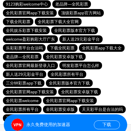
9123购彩welcome中心
老品牌—全民彩票
全民彩票官网app下载安装
顶级彩票app官方网站
下载全民彩票
全民彩票下载大全官网
全民娱乐彩票下载安装
全民彩票版本官方下载
welcome盈彩购彩大厅广东
新人送29元彩金平台
乐彩彩票平台合法吗
下载全民彩票
全民彩票app下载大全
老品牌—全民彩票
全民彩票安卓版下载
全民彩票官网最新登录入口
明发彩票平台怎么样
新人送29元彩金平台
全民彩票所有平台
三分钟彩票app下载
全民彩票版本官方下载
全民彩票官网app下载安装
全民彩票安卓版下载
全民彩票welcome
全民彩票官网app下载安装
全民彩票所有平台
全民彩票安卓版
天天彩平台是合法的吗
三分钟彩票app下载
welcome盈彩购彩大厅广东
永久免费使用的加速器
下载