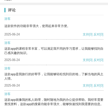
评论
游客
这款软件的功能非常强大，使用起来非常方便。
2025-06-24
支持
[0]
反对
[0]
游客
这款app的课程非常丰富，可以满足我不同的学习需求，让我能够找到自
己感兴趣的知识。
2025-06-24
支持
[0]
反对
[0]
游客
这款app是我旅行的好帮手，让我能够轻松找到目的地，了解当地的风土
人情。
2025-06-24
支持
[0]
反对
[0]
游客
这款app就像我的私人助理，随时随地为我的办公提供帮助。我经常需要
查找资料，这款app的搜索功能非常强大，能够快速找到我需要的信息。