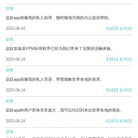
游客
这款app就像我的私人助理，随时随地为我的办公提供帮助。
2025-06-24
支持
[0]
反对
[0]
游客
这款加速器VPM应用程序已经为我们带来了无限的流畅体验。
2025-06-24
支持
[0]
反对
[0]
游客
这款app就像我的私人导游，带我领略世界各地的美景。
2025-06-24
支持
[0]
反对
[0]
游客
这款app的用户群体非常庞大，我可以结识到来自世界各地的朋友。
2025-06-24
支持
[0]
反对
[0]
游客