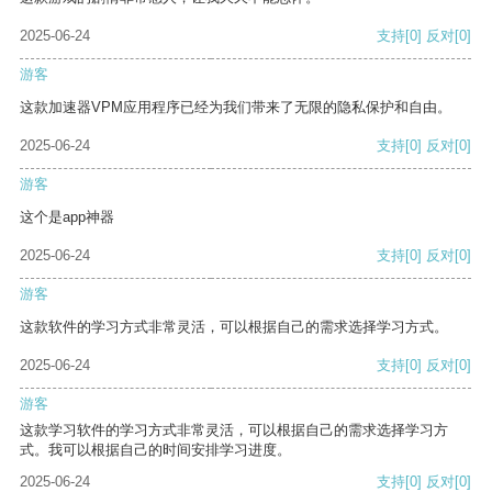
2025-06-24
支持
[0]
反对
[0]
游客
这款加速器VPM应用程序已经为我们带来了无限的隐私保护和自由。
2025-06-24
支持
[0]
反对
[0]
游客
这个是app神器
2025-06-24
支持
[0]
反对
[0]
游客
这款软件的学习方式非常灵活，可以根据自己的需求选择学习方式。
2025-06-24
支持
[0]
反对
[0]
游客
这款学习软件的学习方式非常灵活，可以根据自己的需求选择学习方
式。我可以根据自己的时间安排学习进度。
2025-06-24
支持
[0]
反对
[0]