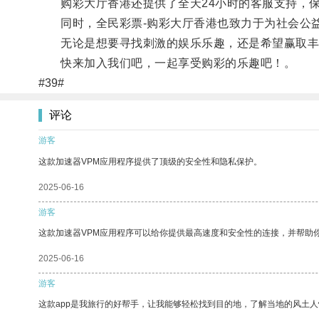
购彩大厅香港还提供了全天24小时的客服支持，保
同时，全民彩票-购彩大厅香港也致力于为社会公益
无论是想要寻找刺激的娱乐乐趣，还是希望赢取丰厚
快来加入我们吧，一起享受购彩的乐趣吧！。
#39#
评论
游客
这款加速器VPM应用程序提供了顶级的安全性和隐私保护。
2025-06-16
游客
这款加速器VPM应用程序可以给你提供最高速度和安全性的连接，并帮助
2025-06-16
游客
这款app是我旅行的好帮手，让我能够轻松找到目的地，了解当地的风土人