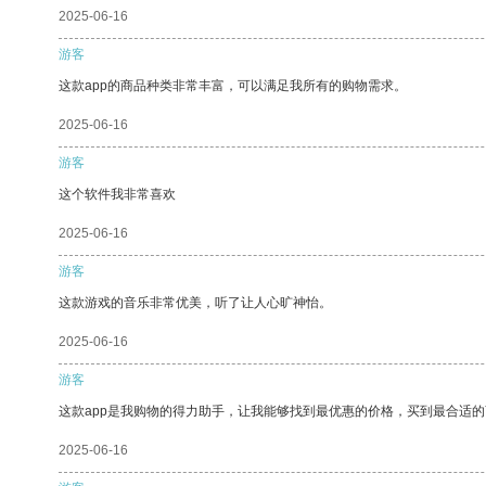
2025-06-16
游客
这款app的商品种类非常丰富，可以满足我所有的购物需求。
2025-06-16
游客
这个软件我非常喜欢
2025-06-16
游客
这款游戏的音乐非常优美，听了让人心旷神怡。
2025-06-16
游客
这款app是我购物的得力助手，让我能够找到最优惠的价格，买到最合适
2025-06-16