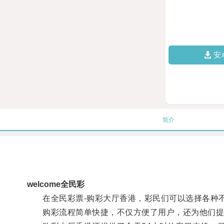
安
简介
welcome全民彩
在全民彩票-购彩大厅香港，彩民们可以选择各种不
购彩流程简单快捷，不仅方便了用户，还为他们提