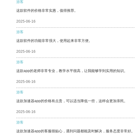
游客
这款软件的价格非常实惠，值得推荐。
2025-06-16
游客
这款软件的功能非常强大，使用起来非常方便。
2025-06-16
游客
这款app的老师非常专业，教学水平很高，让我能够学到实用的知识。
2025-06-16
游客
这款加速器app的价格有点贵，可以适当降低一些，这样会更加亲民。
2025-06-16
游客
这款加速器app的客服很贴心，遇到问题都能及时解决，服务态度非常好。