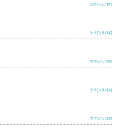
支持
[0]
反对
[0]
支持
[0]
反对
[0]
支持
[0]
反对
[0]
支持
[0]
反对
[0]
支持
[0]
反对
[0]