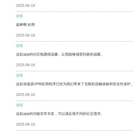
2025-06-16
游客
超棒啊 好用
2025-06-16
游客
这款app的社区氛围很温馨，让我能够感受到家的温暖。
2025-06-16
游客
这款加速器VPM应用程序已经为我们带来了无限的流畅体验和安全性保护
2025-06-16
游客
这款app的功能非常丰富，可以满足我不同的社交需求。
2025-06-16