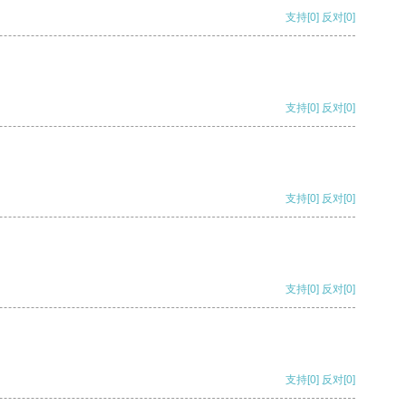
支持
[0]
反对
[0]
支持
[0]
反对
[0]
支持
[0]
反对
[0]
支持
[0]
反对
[0]
支持
[0]
反对
[0]