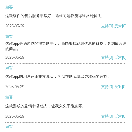
游客
这款软件的售后服务非常好，遇到问题都能得到及时解决。
2025-05-29
支持
[0]
反对
[0]
游客
这款app是我购物的得力助手，让我能够找到最优惠的价格，买到最合适
的商品。
2025-05-29
支持
[0]
反对
[0]
游客
这款app的用户评论非常真实，可以帮助我做出更准确的选择。
2025-05-29
支持
[0]
反对
[0]
游客
这款游戏的剧情非常感人，让我久久不能忘怀。
2025-05-29
支持
[0]
反对
[0]
游客