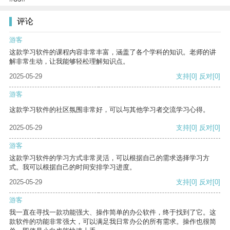
评论
游客
这款学习软件的课程内容非常丰富，涵盖了各个学科的知识。老师的讲
解非常生动，让我能够轻松理解知识点。
2025-05-29
支持
[0]
反对
[0]
游客
这款学习软件的社区氛围非常好，可以与其他学习者交流学习心得。
2025-05-29
支持
[0]
反对
[0]
游客
这款学习软件的学习方式非常灵活，可以根据自己的需求选择学习方
式。我可以根据自己的时间安排学习进度。
2025-05-29
支持
[0]
反对
[0]
游客
我一直在寻找一款功能强大、操作简单的办公软件，终于找到了它。这
款软件的功能非常强大，可以满足我日常办公的所有需求。操作也很简