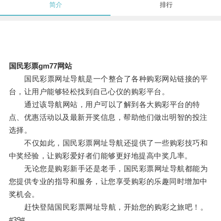
简介
排行
国民彩票gm77网站
国民彩票网址导航是一个整合了各种购彩网站链接的平
台，让用户能够轻松找到自己心仪的购彩平台。
通过该导航网站，用户可以了解到各大购彩平台的特
点、优惠活动以及最新开奖信息，帮助他们做出明智的投注
选择。
不仅如此，国民彩票网址导航还提供了一些购彩技巧和
中奖经验，让购彩爱好者们能够更好地提高中奖几率。
无论您是购彩新手还是老手，国民彩票网址导航都能为
您提供专业的指导和服务，让您享受购彩的乐趣同时增加中
奖机会。
赶快登陆国民彩票网址导航，开始您的购彩之旅吧！。
#39#