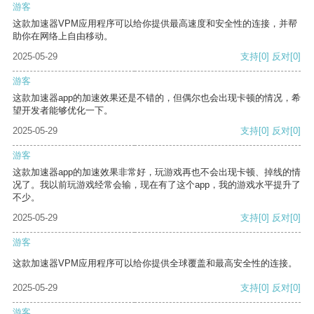
游客
这款加速器VPM应用程序可以给你提供最高速度和安全性的连接，并帮
助你在网络上自由移动。
2025-05-29
支持
[0]
反对
[0]
游客
这款加速器app的加速效果还是不错的，但偶尔也会出现卡顿的情况，希
望开发者能够优化一下。
2025-05-29
支持
[0]
反对
[0]
游客
这款加速器app的加速效果非常好，玩游戏再也不会出现卡顿、掉线的情
况了。我以前玩游戏经常会输，现在有了这个app，我的游戏水平提升了
不少。
2025-05-29
支持
[0]
反对
[0]
游客
这款加速器VPM应用程序可以给你提供全球覆盖和最高安全性的连接。
2025-05-29
支持
[0]
反对
[0]
游客