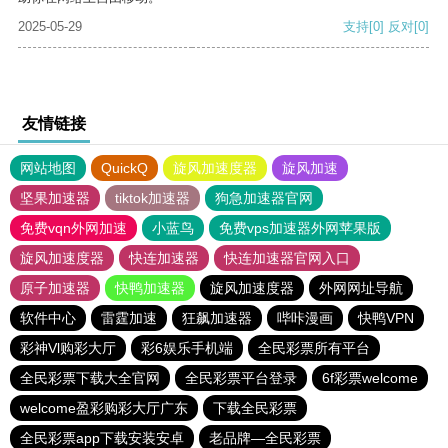
2025-05-29
支持
[0]
反对
[0]
友情链接
网站地图
QuickQ
旋风加速度器
旋风加速
坚果加速器
tiktok加速器
狗急加速器官网
免费vqn外网加速
小蓝鸟
免费vps加速器外网苹果版
旋风加速度器
快连加速器
快连加速器官网入口
原子加速器
快鸭加速器
旋风加速度器
外网网址导航
软件中心
雷霆加速
狂飙加速器
哔咔漫画
快鸭VPN
彩神Vl购彩大厅
彩6娱乐手机端
全民彩票所有平台
全民彩票下载大全官网
全民彩票平台登录
6f彩票welcome
welcome盈彩购彩大厅广东
下载全民彩票
全民彩票app下载安装安卓
老品牌—全民彩票