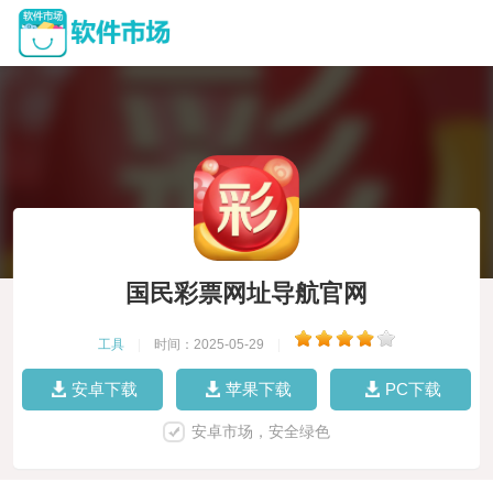
国民彩票网址导航官网
工具
|
时间：2025-05-29
|
安卓下载
苹果下载
PC下载
安卓市场，安全绿色