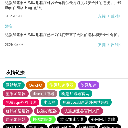
这款加速器VPM应用程序可以给你提供最高速度和安全性的连接，并帮
助你在网络上自由移动。
2025-05-06
支持
[0]
反对
[0]
游客
这款加速器VPM应用程序已经为我们带来了无限的隐私和安全性保护。
2025-05-06
支持
[0]
反对
[0]
友情链接
网站地图
QuickQ
旋风加速度器
旋风加速
坚果加速器
tiktok加速器
狗急加速器官网
免费vqn外网加速
小蓝鸟
免费vps加速器外网苹果版
旋风加速度器
快连加速器
快连加速器官网入口
原子加速器
快鸭加速器
旋风加速度器
外网网址导航