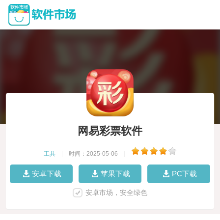
网易彩票软件
工具
|
时间：2025-05-06
|
安卓下载
苹果下载
PC下载
安卓市场，安全绿色