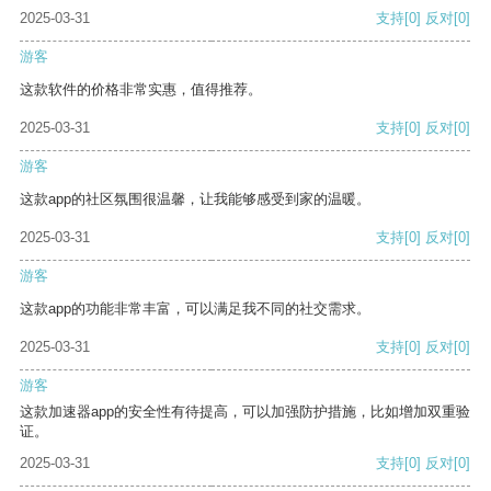
2025-03-31
支持
[0]
反对
[0]
游客
这款软件的价格非常实惠，值得推荐。
2025-03-31
支持
[0]
反对
[0]
游客
这款app的社区氛围很温馨，让我能够感受到家的温暖。
2025-03-31
支持
[0]
反对
[0]
游客
这款app的功能非常丰富，可以满足我不同的社交需求。
2025-03-31
支持
[0]
反对
[0]
游客
这款加速器app的安全性有待提高，可以加强防护措施，比如增加双重验
证。
2025-03-31
支持
[0]
反对
[0]