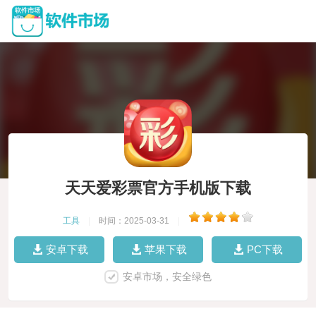
天天爱彩票官方手机版下载
工具
|
时间：2025-03-31
|
安卓下载
苹果下载
PC下载
安卓市场，安全绿色