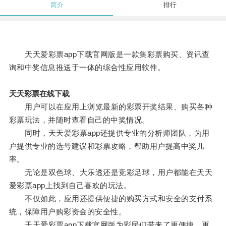
简介
排行
天天爱彩票app下载官网版是一款集彩票购买、资讯查
询和中奖信息推送于一体的综合性应用软件。
天天彩票在线下载
用户可以在应用上浏览最新的彩票开奖结果、购买各种
彩票玩法，并随时查看自己的中奖情况。
同时，天天爱彩票app还提供专业的分析师团队，为用
户提供专业的选号建议和彩票攻略，帮助用户提高中奖几
率。
无论是双色球、大乐透还是竞彩足球，用户都能在天天
爱彩票app上找到自己喜欢的玩法。
不仅如此，应用还提供便捷的购买方式和安全的支付系
统，保障用户购彩资金的安全性。
天天爱彩票app下载官网版为彩民们带来了更便捷、更