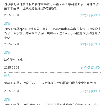
这款学习软件的课程内容非常丰富，涵盖了各个学科的知识。老师的讲
解非常生动，让我能够轻松理解知识点。
2025-03-31
支持
[0]
反对
[0]
游客
这款加速器app的加速效果非常好，玩游戏再也不会出现卡顿、掉线的情
况了。我以前玩游戏经常会输，现在有了这个app，我的游戏水平提升了
不少。
2025-03-31
支持
[0]
反对
[0]
游客
这个软件很好用
2025-03-31
支持
[0]
反对
[0]
游客
这款加速器VPM应用程序可以给你提供全球覆盖和最高安全性的连接。
2025-03-31
支持
[0]
反对
[0]
游客
这款加速器VPM应用程序可以给你提供最高速度和安全性的连接，并帮