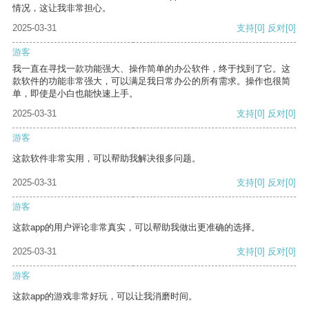
情况，这让我非常担心。
2025-03-31
支持
[0]
反对
[0]
游客
我一直在寻找一款功能强大、操作简单的办公软件，终于找到了它。这
款软件的功能非常强大，可以满足我日常办公的所有需求。操作也很简
单，即使是小白也能快速上手。
2025-03-31
支持
[0]
反对
[0]
游客
这款软件非常实用，可以帮助我解决很多问题。
2025-03-31
支持
[0]
反对
[0]
游客
这款app的用户评论非常真实，可以帮助我做出更准确的选择。
2025-03-31
支持
[0]
反对
[0]
游客
这款app的游戏非常好玩，可以让我消磨时间。