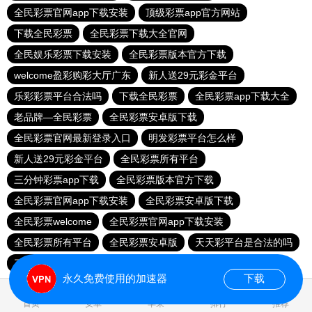
全民彩票官网app下载安装
顶级彩票app官方网站
下载全民彩票
全民彩票下载大全官网
全民娱乐彩票下载安装
全民彩票版本官方下载
welcome盈彩购彩大厅广东
新人送29元彩金平台
乐彩彩票平台合法吗
下载全民彩票
全民彩票app下载大全
老品牌—全民彩票
全民彩票安卓版下载
全民彩票官网最新登录入口
明发彩票平台怎么样
新人送29元彩金平台
全民彩票所有平台
三分钟彩票app下载
全民彩票版本官方下载
全民彩票官网app下载安装
全民彩票安卓版下载
全民彩票welcome
全民彩票官网app下载安装
全民彩票所有平台
全民彩票安卓版
天天彩平台是合法的吗
三分钟彩票app下载
welcome盈彩购彩大厅广东
永久免费使用的加速器
下载
首页
安卓
苹果
排行
推荐