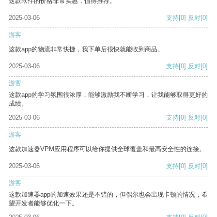
这款软件的价格非常实惠，值得推荐。
2025-03-06
支持
[0]
反对
[0]
游客
这款app的物流非常快捷，我下单后很快就能收到商品。
2025-03-06
支持
[0]
反对
[0]
游客
这款app的学习氛围很浓厚，能够激励我不断学习，让我能够取得更好的
成绩。
2025-03-06
支持
[0]
反对
[0]
游客
这款加速器VPM应用程序可以给你提供全球覆盖和最高安全性的连接。
2025-03-06
支持
[0]
反对
[0]
游客
这款加速器app的加速效果还是不错的，但偶尔也会出现卡顿的情况，希
望开发者能够优化一下。