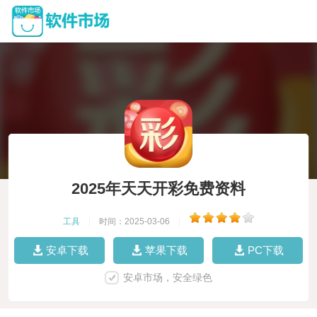
2025年天天开彩免费资料
工具
|
时间：2025-03-06
|
安卓下载
苹果下载
PC下载
安卓市场，安全绿色