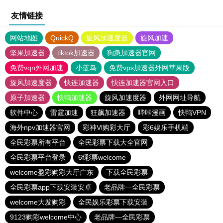
友情链接
网站地图
QuickQ
旋风加速度器
旋风加速
坚果加速器
tiktok加速器
狗急加速器官网
免费vqn外网加速
小蓝鸟
免费vps加速器外网苹果版
旋风加速度器
快连加速器
快连加速器官网入口
原子加速器
快鸭加速器
旋风加速度器
外网网址导航
软件中心
雷霆加速
狂飙加速器
哔咔漫画
快鸭VPN
海外npv加速器官网
彩神Vl购彩大厅
彩6娱乐手机端
全民彩票所有平台
全民彩票下载大全官网
全民彩票平台登录
6f彩票welcome
welcome盈彩购彩大厅广东
下载全民彩票
全民彩票app下载安装安卓
老品牌—全民彩票
welcome大发购彩
全民娱乐彩票下载安装
9123购彩welcome中心
老品牌—全民彩票