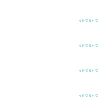
支持
[0]
反对
[0]
支持
[0]
反对
[0]
支持
[0]
反对
[0]
支持
[0]
反对
[0]