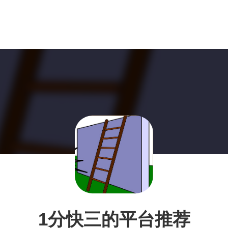
1分快三的平台推荐