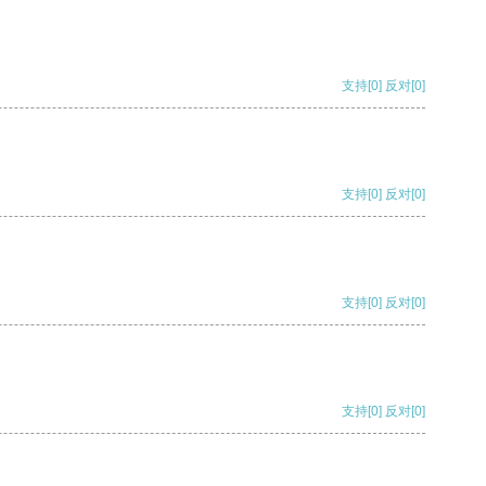
支持
[0]
反对
[0]
支持
[0]
反对
[0]
支持
[0]
反对
[0]
支持
[0]
反对
[0]