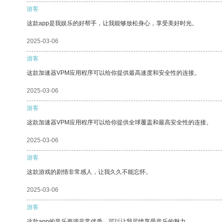
游客
这款app是我娱乐的好帮手，让我能够放松身心，享受美好时光。
2025-03-06
游客
这款加速器VPM应用程序可以给你提供最高速度和安全性的连接。
2025-03-06
游客
这款加速器VPM应用程序可以给你提供全球覆盖和最高安全性的连接。
2025-03-06
游客
这款游戏的剧情非常感人，让我久久不能忘怀。
2025-03-06
游客
这款app的音乐资源非常优质，可以让我尽情享受音乐的魅力。