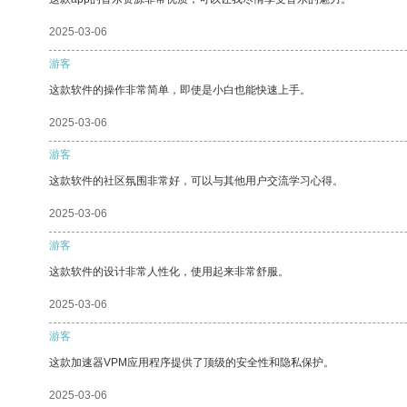
2025-03-06
游客
这款软件的操作非常简单，即使是小白也能快速上手。
2025-03-06
游客
这款软件的社区氛围非常好，可以与其他用户交流学习心得。
2025-03-06
游客
这款软件的设计非常人性化，使用起来非常舒服。
2025-03-06
游客
这款加速器VPM应用程序提供了顶级的安全性和隐私保护。
2025-03-06